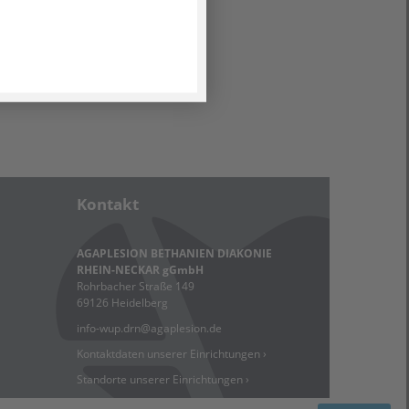
Kontakt
AGAPLESION BETHANIEN DIAKONIE
RHEIN-NECKAR gGmbH
Rohrbacher Straße 149
69126 Heidelberg
info-wup.drn
@
agaplesion.de
Kontaktdaten unserer Einrichtungen ›
Standorte unserer Einrichtungen ›