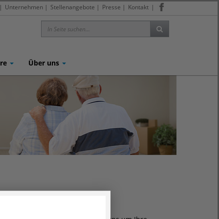
|
Unternehmen
|
Stellenangebote
|
Presse
|
Kontakt
|
ere
Über uns
reitung Ihres Einzugs, beraten in