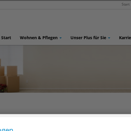
Start
Start
Wohnen & Pflegen
Unser Plus für Sie
Karri
re Belastung – nicht erst im
Wir helfen Ihnen bei der Vorbe
ngen