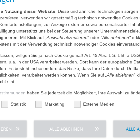
 es schon seit Jahren
sozialhilferechtlichen und so
ngt mein Herz? Diese
Behördenangelegenheiten und
die Nutzung dieser Website
. Diese und ähnliche Technologien sorgen 
 Denn es sind immer auch
in unseren Häusern.
kzeptieren"
verwenden wir gesetzmäßig technisch notwendige Cookies 
Sie sollen gut in Ihrem neuen
 Komforteinstellungen, zur Anzeige externer sowie personalisierter Inh
h neu orientieren. Fremde
Ihnen einige Informationen ber
nwilligung unterstützt uns bei der Steuerung unserer Unternehmensziele
nches ist plötzlich ungewohnt
Worauf sollten Sie beim Umzug 
figurieren. Mit Klick auf
„Auswahl akzeptieren
“ oder
"Alle ablehnen"
erkl
ie, damit Sie sich bei uns
Seite.
tens mit der Verwendung technisch notwendiger Cookies einverstand
it, wenn Sie etwas nicht
assen, willigen Sie je nach Cookie gemäß Art. 49 Abs. 1 S. 1 lit. a DS
Sie und Ihre Wünsche ernst.
dern, u.a. in der USA verarbeitet werden. Dort kann der europäische Da
den. Es besteht insbesondere das Risiko, dass Ihre Daten durch Dritt
Service
ichkeiten, verarbeitet werden können. Wenn Sie auf
„Alle ablehnen“
kl
cht statt.
estimmungen
haben Sie jederzeit die Möglichkeit, Ihre Auswahl zu änd
agen für den Einzug
Statistik
Marketing
Externe Medien
IEREN
ALLE ABLEHNEN
ALLE 