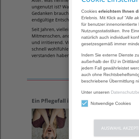
Alter. Was nehme ich mit, was sortiere ich aus, weil
ungenutzt ist? Was brauche ich wirklich? Woran hä
Cookies
erleichtern Ihnen 
Gedanken brauchen viel mehr Zeit als das Packen.
Erlebnis. Mit Klick auf
"Alle a
endgültige Entscheidungen.
für benutzer:innenorientierte
Seit Jahren, vielleicht Jahrzehnten, müssen Sie sic
Nutzungsstatistiken. Ihre Ei
Mitmenschen, andere Handgriffe und Wege – so ma
natürlich auch individuell kon
und irritierend. Viele fleißige Hände unterstützen S
gesetzesgemäß immer mindes
schnell wohlfühlen können. Bitte fragen Sie jederze
Indem Sie externe Dienste zul
verstanden haben oder unsicher sind. Wir nehmen 
außerhalb der EU in Drittlän
jedem Fall gewährleistet wer
auch ohne Rechtsbehelfsmögl
beschriebene Übermittlung ni
Unter unseren
Datenschutzb
Ein Pflegefall in der Familie
Unterl
Notwendige Cookies
AUSWAHL AKZEPT