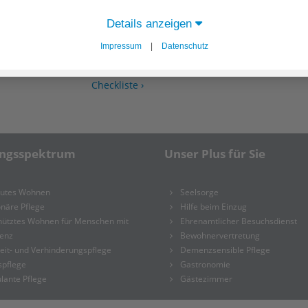
Details anzeigen
Impressum
|
Datenschutz
Checkliste ›
ungsspektrum
Unser Plus für Sie
eutes Wohnen
Seelsorge
onäre Pflege
Hilfe beim Einzug
hütztes Wohnen für Menschen mit
Ehrenamtlicher Besuchsdienst
enz
Bewohnervertretung
eit- und Verhinderungspflege
Demenzsensible Pflege
spflege
Gastronomie
lante Pflege
Gästezimmer