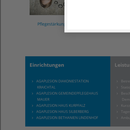
Pflegestärkungs­gesetze verstehen ›
Einrichtungen
Leist
AGAPLESION DIAKONIESTATION
Betr
KRAICHTAL
Stati
AGAPLESION GEMEINDEPFLEGEHAUS
Besc
MAUER
Dem
AGAPLESION HAUS KURPFALZ
Kurzz
AGAPLESION HAUS SILBERBERG
Tage
AGAPLESION BETHANIEN LINDENHOF
Ambu