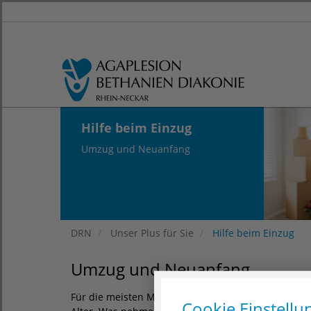
Hilfe beim Einzug
Umzug und Neuanfang
DRN
Unser Plus für Sie
Hilfe beim Einzug
Umzug und Neuanfang
Für die meisten Menschen ist ein Umzug eine größe
Cookie Einstellu