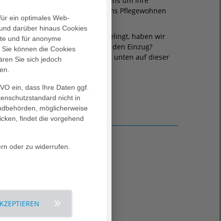
zialen Angelegenheiten, kümmern uns um Ihre
 beantworten alle Fragen rund ums Pflegewohnen
für ein optimales Web-
und darüber hinaus Cookies
 Zuhause ankommen. Damit dies gelingt, haben wir
alte und für anonyme
eitgestellt: Was benötigen Sie für den Einzug?
. Sie können die Cookies
achten? Die Checkliste finden Sie unten auf dieser
ären Sie sich jedoch
en.
GVO ein, dass Ihre Daten ggf.
tenschutzstandard nicht in
landbehörden, möglicherweise
icken, findet die vorgehend
ern oder zu widerrufen.
AKZEPTIEREN