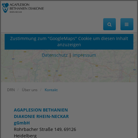
Zustimmung zum "GoogleMaps" Cookie um diesen Inhalt
anzuzeigen
Datenschutz
|
Impressum
DRN
Über uns
Kontakt
AGAPLESION BETHANIEN
DIAKONIE RHEIN-NECKAR
gGmbH
Rohrbacher Straße 149, 69126
Heidelberg