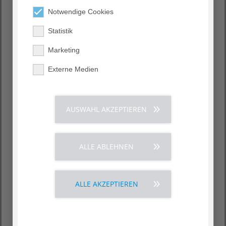
Baiertaler Straße 60, 69168
Notwendige Cookies
Wiesloch
Statistik
T (06222) 934 - 100, F (06222) 934 -
105
Marketing
info.hsw
@
agaplesion.de
Sprechzeiten
Externe Medien
Montag bis Freitag 9.00–12.00
und 13.00–16.00 Uhr
und nach Vereinbarung
AUSWAHL AKZEPTIEREN
Karte
Anfahrt
ALLE ABLEHNEN
ALLE AKZEPTIEREN
Kontaktformular
Anrede