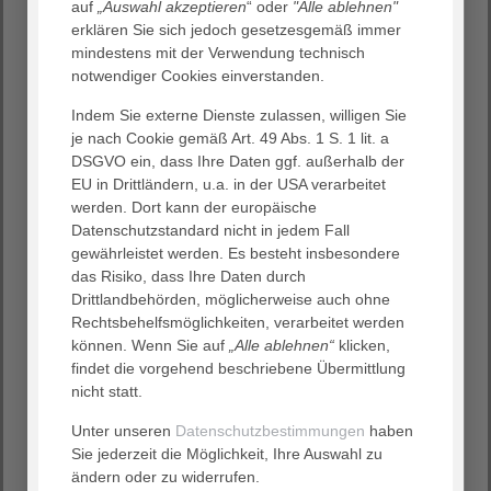
auf
„Auswahl akzeptieren
“ oder
"Alle ablehnen"
erklären Sie sich jedoch gesetzesgemäß immer
mindestens mit der Verwendung technisch
AGAPLESION HAUS KURPFALZ
notwendiger Cookies einverstanden.
Kurpfalzstraße 51, 69168
Wiesloch
Indem Sie externe Dienste zulassen, willigen Sie
T (06222) 307 24 - 0, F (06222) 307
je nach Cookie gemäß Art. 49 Abs. 1 S. 1 lit. a
24 - 105
DSGVO ein, dass Ihre Daten ggf. außerhalb der
info.hkw
@
agaplesion.de
EU in Drittländern, u.a. in der USA verarbeitet
werden. Dort kann der europäische
Sprechzeiten
Datenschutzstandard nicht in jedem Fall
Montag bis Freitag 8.30–12.30
gewährleistet werden. Es besteht insbesondere
Uhr
das Risiko, dass Ihre Daten durch
und nach Vereinbarung
Drittlandbehörden, möglicherweise auch ohne
Rechtsbehelfsmöglichkeiten, verarbeitet werden
können. Wenn Sie auf
„Alle ablehnen“
klicken,
Karte
Anfahrt
findet die vorgehend beschriebene Übermittlung
nicht statt.
Unter unseren
Datenschutzbestimmungen
haben
Sie jederzeit die Möglichkeit, Ihre Auswahl zu
ändern oder zu widerrufen.
AGAPLESION HAUS SILBERBERG