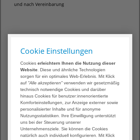
und nach Vereinbarung
AGAPLESION
GEMEINDEPFLEGEHAUS MAUER
Cookie Einstellungen
Waldstraße 5/2, 69256 Mauer
T (06226) 97 27 - 0, F (06226) 97 27
- 105
Cookies
erleichtern Ihnen die Nutzung dieser
info.gbm
@
agaplesion.de
Website
. Diese und ähnliche Technologien
sorgen für ein optimales Web-Erlebnis. Mit Klick
Sprechzeiten
auf
"Alle akzeptieren"
verwenden wir gesetzmäßig
Montag bis Freitag 9.00–12.00
technisch notwendige Cookies und darüber
und 13.00–16.00 Uhr
hinaus Cookies für benutzer:innenorientierte
und nach Vereinbarung
Komforteinstellungen, zur Anzeige externer sowie
personalisierter Inhalte und für anonyme
Nutzungsstatistiken. Ihre Einwilligung unterstützt
uns bei der Steuerung unserer
Karte
Anfahrt
Unternehmensziele. Sie können die Cookies
natürlich auch individuell konfigurieren. Mit Klick