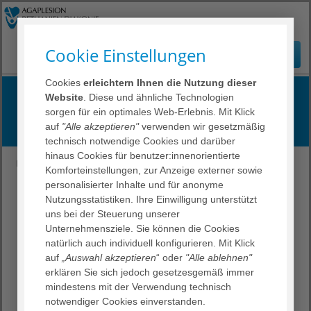
Cookie Einstellungen
Cookies
erleichtern Ihnen die Nutzung dieser
Meinungsbogen
Website
. Diese und ähnliche Technologien
sorgen für ein optimales Web-Erlebnis. Mit Klick
Ihre Meinung ist uns wichtig!
auf
"Alle akzeptieren"
verwenden wir gesetzmäßig
technisch notwendige Cookies und darüber
hinaus Cookies für benutzer:innenorientierte
DRN
Über uns
Qualität
Meinungsbogen
Komforteinstellungen, zur Anzeige externer sowie
personalisierter Inhalte und für anonyme
Ihre Meinung ist uns wichtig!
Nutzungsstatistiken. Ihre Einwilligung unterstützt
uns bei der Steuerung unserer
Unternehmensziele. Sie können die Cookies
natürlich auch individuell konfigurieren. Mit Klick
Sie waren mit Ihrem Aufenthalt zufrieden und möchten
auf
„Auswahl akzeptieren
“ oder
"Alle ablehnen"
uns Ihr Lob aussprechen? Sie haben während Ihres
erklären Sie sich jedoch gesetzesgemäß immer
Aufenthalts in unserer Einrichtung Situationen erlebt, in
mindestens mit der Verwendung technisch
denen Sie unzufrieden waren und möchten Ihre
notwendiger Cookies einverstanden.
Meinung an uns weitergeben? Sie möchten uns Hinweise