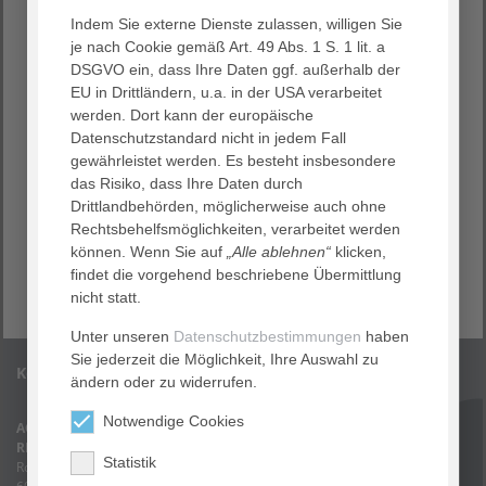
geben, wie wir unsere Abläufe noch besser gestalten
Indem Sie externe Dienste zulassen, willigen Sie
können?
je nach Cookie gemäß Art. 49 Abs. 1 S. 1 lit. a
Dann füllen Sie bitte unseren Meinungsbogen aus.
DSGVO ein, dass Ihre Daten ggf. außerhalb der
EU in Drittländern, u.a. in der USA verarbeitet
werden. Dort kann der europäische
Datenschutzstandard nicht in jedem Fall
Ich möchte meine Meinung zu der folgenden Einrichtung
gewährleistet werden. Es besteht insbesondere
abgeben:
das Risiko, dass Ihre Daten durch
AGAPLESION DIAKONIESTATION KRAICHTAL
Drittlandbehörden, möglicherweise auch ohne
Rechtsbehelfsmöglichkeiten, verarbeitet werden
AGAPLESION GEMEINDEPFLEGEHAUS MAUER
können. Wenn Sie auf
„Alle ablehnen“
klicken,
AGAPLESION HAUS KURPFALZ
findet die vorgehend beschriebene Übermittlung
AGAPLESION HAUS SILBERBERG
nicht statt.
Unter unseren
Datenschutzbestimmungen
haben
Sie jederzeit die Möglichkeit, Ihre Auswahl zu
Kontakt
ändern oder zu widerrufen.
Notwendige Cookies
AGAPLESION BETHANIEN DIAKONIE
RHEIN-NECKAR gGmbH
Statistik
Rohrbacher Straße 149