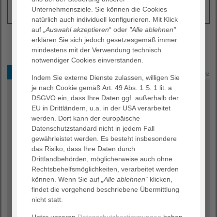
@agaplesionrheinneckar
Unternehmensziele. Sie können die Cookies
natürlich auch individuell konfigurieren. Mit Klick
auf
„Auswahl akzeptieren
“ oder
"Alle ablehnen"
erklären Sie sich jedoch gesetzesgemäß immer
mindestens mit der Verwendung technisch
notwendiger Cookies einverstanden.
Betreutes Wohnen
Residenz
Indem Sie externe Dienste zulassen, willigen Sie
je nach Cookie gemäß Art. 49 Abs. 1 S. 1 lit. a
Lebensqualität im Alter
DSGVO ein, dass Ihre Daten ggf. außerhalb der
EU in Drittländern, u.a. in der USA verarbeitet
Im AGAPLESION HAUS KURPFALZ in Wiesloch leben
werden. Dort kann der europäische
Senioren unabhängig und selbstständig in der eigenen,
Datenschutzstandard nicht in jedem Fall
barrierefreien Wohnung und genießen einen
gewährleistet werden. Es besteht insbesondere
umfangreichen Grundservice. Im Pflegefall können sie
das Risiko, dass Ihre Daten durch
so lange in ihrer Wohnung bleiben, wie sie es
Drittlandbehörden, möglicherweise auch ohne
wünschen oder dies vertretbar ist.
Rechtsbehelfsmöglichkeiten, verarbeitet werden
können. Wenn Sie auf
„Alle ablehnen“
klicken,
findet die vorgehend beschriebene Übermittlung
nicht statt.
Gehobene Wohnkultur
Unter unseren
Datenschutzbestimmungen
haben