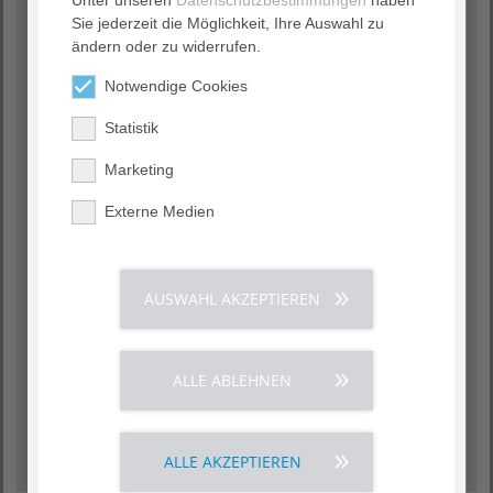
Sie jederzeit die Möglichkeit, Ihre Auswahl zu
ändern oder zu widerrufen.
Notwendige Cookies
Statistik
Marketing
Externe Medien
Individuelle Vielfalt
Zwei- und Drei-Zimmer-Wohnungen
AUSWAHL AKZEPTIEREN
Finanzielle Sicherheit durch Wohnungsrecht
Grundservice und vielfältige Wahlleistungen
Monatlich wechselndes
ALLE ABLEHNEN
Veranstaltungsprogramm
Mehr erfahren ›
ALLE AKZEPTIEREN