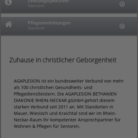
Leistungsspektrum
Haus Kurpfalz
Stellenangebote
Übersicht
Wiesloch
Offene Stellen
Pflegeeinrichtungen
Diakoniestation
Ausbildungsplätze
Standorte
Kraichtal
Jetzt informieren
Zuhause in christlicher Geborgenheit
AGAPLESION ist ein bundesweiter Verbund von mehr
als 100 christlichen Gesundheits- und
Pflegedienstleistern. Die AGAPLESION BETHANIEN
DIAKONIE RHEIN-NECKAR gGmbH gehört diesem
starken Verbund seit 2011 an. Mit Standorten in
Mauer, Wiesloch und Kraichtal sind wir im Rhein-
Neckar-Raum Ihr kompetenter Ansprechpartner für
Wohnen & Pflegen für Senioren.