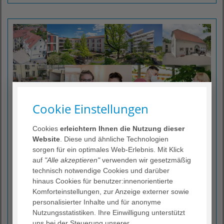
Cookie Einstellungen
Cookies
erleichtern Ihnen die Nutzung dieser
Website
. Diese und ähnliche Technologien
sorgen für ein optimales Web-Erlebnis. Mit Klick
auf
"Alle akzeptieren"
verwenden wir gesetzmäßig
Liken Sie uns auf Facebook!
technisch notwendige Cookies und darüber
hinaus Cookies für benutzer:innenorientierte
Sie möchten mehr über die Aktivitäten in unseren
Komforteinstellungen, zur Anzeige externer sowie
Häusern erfahren und interessante Einblicke „hinter die
personalisierter Inhalte und für anonyme
Kulissen“ erhalten?
Nutzungsstatistiken. Ihre Einwilligung unterstützt
Folgen Sie unserer Facebook-Seite:
uns bei der Steuerung unserer