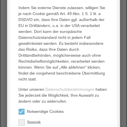
Daran knüpfen wir an und leben Innovation aus
Tradition. 2002 haben diakonische Träger die
Indem Sie externe Dienste zulassen, willigen Sie
AGAPLESION gemeinnützige AG gegründet. Als
je nach Cookie gemäß Art. 49 Abs. 1 S. 1 lit. a
Mitgesellschafter der Einrichtungen und als Aktionäre
DSGVO ein, dass Ihre Daten ggf. außerhalb der
stehen diese diakonischen Träger weiterhin in
EU in Drittländern, u.a. in der USA verarbeitet
Verantwortung. Kontinuierlich kommen neue
werden. Dort kann der europäische
Einrichtungen hinzu.
Datenschutzstandard nicht in jedem Fall
gewährleistet werden. Es besteht insbesondere
Als Konzern, Mitgesellschafter und Einrichtungen sind
das Risiko, dass Ihre Daten durch
wir gemeinsam unterwegs. Uns alle prägt ein
Drittlandbehörden, möglicherweise auch ohne
Menschenbild, das im christlichen Glauben begründet ist
Rechtsbehelfsmöglichkeiten, verarbeitet werden
und uns im diakonischen Auftrag verbindet.
können. Wenn Sie auf
„Alle ablehnen“
klicken,
findet die vorgehend beschriebene Übermittlung
nicht statt.
Unter unseren
Datenschutzbestimmungen
haben
Sie jederzeit die Möglichkeit, Ihre Auswahl zu
Mission
ändern oder zu widerrufen.
Notwendige Cookies
Vertraue Gott. Liebe deinen Nächsten. Achte auf dich selbst.
(vgl. Markusevangelium, Kapitel 12, Verse 30-31)
Statistik