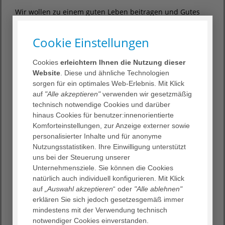
Wir wollen zu einem guten Leben beitragen und Gutes
zum Leben bringen. Das gilt gerade dann, wenn es
anders läuft, als wir es uns vorgestellt haben; wenn wir
Cookie Einstellungen
merken, dass wir verletzlich und auf Hilfe angewiesen
sind. Wir fördern Teilhabe und selbstbestimmtes Leben,
Cookies
erleichtern Ihnen die Nutzung dieser
aus tiefem Respekt gegenüber ganz unterschiedlichen
Website
. Diese und ähnliche Technologien
Lebenswegen.
sorgen für ein optimales Web-Erlebnis. Mit Klick
auf
"Alle akzeptieren"
verwenden wir gesetzmäßig
Dabei haben wir den ganzen Menschen im Blick: mit Leib
technisch notwendige Cookies und darüber
und Seele, mit seiner Hoffnung und seinen Ängsten, mit
hinaus Cookies für benutzer:innenorientierte
seinem Können und seinen Grenzen, mit seinem sozialen
Komforteinstellungen, zur Anzeige externer sowie
Umfeld und seinen spirituellen Bedürfnissen. Wir
personalisierter Inhalte und für anonyme
verstehen unseren Dienst ganzheitlich.
Nutzungsstatistiken. Ihre Einwilligung unterstützt
uns bei der Steuerung unserer
In diesem Geist haben Menschen vor über 150 Jahren
Unternehmensziele. Sie können die Cookies
diakonische oder kirchliche Träger gegründet und
natürlich auch individuell konfigurieren. Mit Klick
Einrichtungen zur Pflege von kranken und alten
auf
„Auswahl akzeptieren
“ oder
"Alle ablehnen"
Menschen aufgebaut. In Verantwortung gegenüber dem
erklären Sie sich jedoch gesetzesgemäß immer
Gemeinwesen reagierten sie damit auf gesellschaftliche
mindestens mit der Verwendung technisch
Nöte und Umbrüche.
notwendiger Cookies einverstanden.