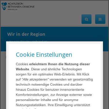
Wir in der Region
Unsere Werte verbinden
Cookie Einstellungen
DRN
Über uns
Wir in der Region
Cookies
erleichtern Ihnen die Nutzung dieser
Website
. Diese und ähnliche Technologien
Unsere Werte verbinden
sorgen für ein optimales Web-Erlebnis. Mit Klick
auf
"Alle akzeptieren"
verwenden wir gesetzmäßig
Im Verbund des christlichen Gesundheitskonzerns
technisch notwendige Cookies und darüber
AGAPLESION gemeinnützige AG bestehen im Rhein-
hinaus Cookies für benutzer:innenorientierte
Neckar-Raum folgende Einrichtungen und Angebote:
Komforteinstellungen, zur Anzeige externer sowie
personalisierter Inhalte und für anonyme
Heidelberg
Nutzungsstatistiken. Ihre Einwilligung unterstützt