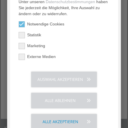
Unter unseren
Datenschutzbestimmungen
haben
Sie jederzeit die Möglichkeit, Ihre Auswahl zu
Mauer
ändern oder zu widerrufen.
AGAPLESION GEMEINDEPFLEGEHAUS MAUER ›
Notwendige Cookies
Betreutes Wohnen, stationäre Pflege, Betreuung von
Menschen mit Demenz, Kurzzeit- und
Statistik
Verhinderungspflege
Marketing
Wiesloch
Externe Medien
AGAPLESION HAUS KURPFALZ ›
Betreutes Wohnen, stationäre Pflege, Kurzzeit- und
Verhinderungspflege
AUSWAHL AKZEPTIEREN
AGAPLESION HAUS SILBERBERG ›
Stationäre Pflege, eigener Wohnbereich für Menschen
mit Demenz, Kurzzeit- und Verhinderungspflege
ALLE ABLEHNEN
ALLE AKZEPTIEREN
Kontakt