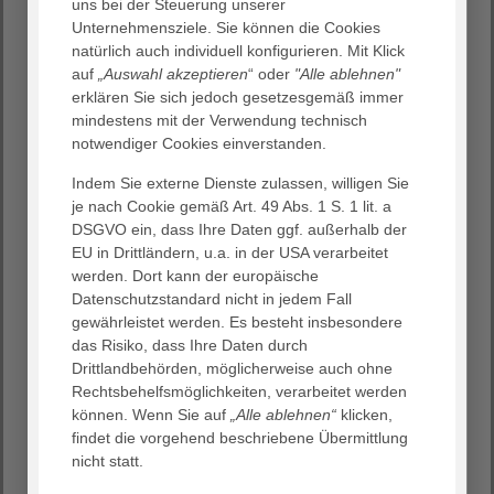
uns bei der Steuerung unserer
AGAPLESION BETHANIEN LINDENHOF ›
Unternehmensziele. Sie können die Cookies
Betreutes Wohnen, stationäre Pflege, eigener
natürlich auch individuell konfigurieren. Mit Klick
Wohnbereich für Menschen mit Demenz, Kurzzeit- und
auf
„Auswahl akzeptieren
“ oder
"Alle ablehnen"
Verhinderungspflege
erklären Sie sich jedoch gesetzesgemäß immer
AGAPLESION MARIA VON GRAIMBERG ›
mindestens mit der Verwendung technisch
Stationäre Pflege, eigener Wohnbereich für Menschen
notwendiger Cookies einverstanden.
mit Demenz, Kurzzeit- und Verhinderungspflege
Indem Sie externe Dienste zulassen, willigen Sie
AGAPLESION BETHANIEN KRANKENHAUS HEIDELBERG ›
je nach Cookie gemäß Art. 49 Abs. 1 S. 1 lit. a
Klinik für Akutgeriatrie, Klinik für geriatrische
DSGVO ein, dass Ihre Daten ggf. außerhalb der
Rehabilitation (ambulant, stationär)
EU in Drittländern, u.a. in der USA verarbeitet
AGAPLESION AKADEMIE HEIDELBERG ›
werden. Dort kann der europäische
Überregionale Weiter­bildungs­einrichtung für Gesund­
Datenschutzstandard nicht in jedem Fall
heits­­wesen und Alten­hilfe mit dem Schwerpunkt
gewährleistet werden. Es besteht insbesondere
Geriatrie
das Risiko, dass Ihre Daten durch
Drittlandbehörden, möglicherweise auch ohne
Rechtsbehelfsmöglichkeiten, verarbeitet werden
Kraichtal
können. Wenn Sie auf
„Alle ablehnen“
klicken,
AGAPLESION DIAKONIESTATION KRAICHTAL ›
findet die vorgehend beschriebene Übermittlung
Stationäre Pflege, Tagespflege, ambulante Pflege,
nicht statt.
Kurzzeit- und Verhinderungspflege